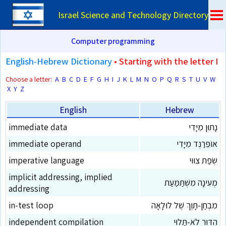
Israel Science and Technology Directory
Computer programming
English-Hebrew Dictionary
• Starting with the letter I
Choose a letter:
A
B
C
D
E
F
G
H
I
J
K
L
M
N
O
P
Q
R
S
T
U
V
W
X
Y
Z
English
Hebrew
נָתוּן מִיָּדִי
immediate data
אוֹפֵּרַנְד מִיָּדִי
immediate operand
שְׂפַת צִוּוּי
imperative language
implicit addressing, implied
מְעִינָה מִשְׁתַּמַּעַת
addressing
מִבְחַן-תָּוֶךְ שֶׁל לוּלָאָה
in-test loop
הִדּוּר לֹא-תָּלוּי
independent compilation