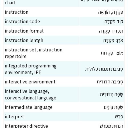
chart
פְּקֻדָּה, הוֹרָאָה
instruction
קוֹד פְּקֻדָּה
instruction code
תַּסְדִּיר פְּקֻדָּה
instruction format
אֹרֶךְ פְּקֻדָּה
instruction lentgh
instruction set, instruction
אוֹצַר פְּקֻדּוֹת
repertoire
integrated programming
סְבִיבַת תִּכְנוּת כִּלּוּלִית
environment, IPE
סְבִיבָה הִדּוּדִית
interactive environment
interactive language,
שָׂפָה הִדּוּדִית
conversational language
שְׂפַת בֵּינַיִם
intermediate language
פֵּרֵשׁ
interpret
הַנְחָיַת מְפָרֵשׁ
interpreter directive