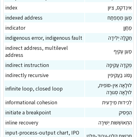
אִינְדֵּקְס, צִיּוּן
index
מַעַן מְמֻפְתָּח
indexed address
מַחֲוָן
indicator
תַּקָּלָה יְלִידָה
indigenous error, indigenous fault
indirect address, multilevel
מַעַן עָקִיף
address
פְּקֻדָּה עֲקִיפָה
indirect instruction
נָסוֹג בַּעֲקִיפִין
indirectly recursive
לוּלָאָה אֵין-סוֹפִית,
infinite loop, closed loop
לוּלָאָה סְגוּרָה
לְכִידוּת מֵידָעִית
informational cohesion
הִפְסִיק
initiate a breakpoint
הִתְאוֹשְׁשׁוּת יְשִׁירָה
inline recovery
input-process-output chart, IPO
תַּרְשִׁים קֶלֶט-עִבּוּד-פֶּלֶט