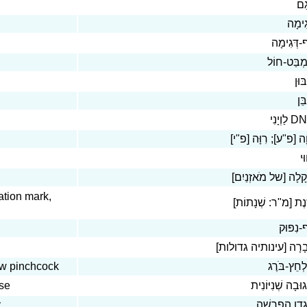
גַם
גִימָה
ף-דְּגִימָה
ְבַּט-חוֹל
ּוּן
ֵּן
DNA ָנִי
וָה [פ"ע]; רִוָּה [פ"י
ּי
קָלָה [של מֹאזְנַיִם
ation mark,
ֶנֶת [מ"ר: שְׁנָתוֹת
ף-נִפּוּק
ְּבָרָה [עינותיה גדולות
ew pinchcock
ְחֵץ-בֹּרֶג
se
גוּבָה שְׁנִיּוֹנִית
y
גְדַן הַפְרָשָׁה