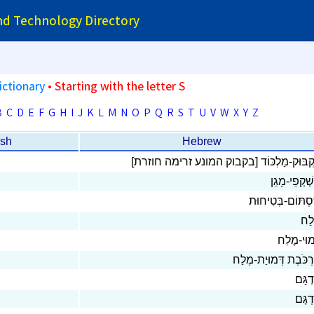
and Technology Directory
ictionary
• Starting with the letter S
B
C
D
E
F
G
H
I
J
K
L
M
N
O
P
Q
R
S
T
U
V
W
X
Y
Z
ish
Hebrew
ַּקְבּוּק-מַלְכּוֹד [בקבוק המונע זרימה חוזרת
ְׁקְפֵי-מָגֵן
סְתּוֹם-בְּטִיחוּת
לַח
מוּי-מֶלַח
רְכֹּבֶת דְּמוּיַת-מֶלַח
ְגָּם
ְגָּם