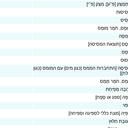
תְמַצֵּק [פ"ע]; מִצֵּק [פ"י
סִיסוּת
סִיס
ּמָס, חֹמֶר מוּמָס
מִסָּה
ֶסֶס [תוצאת המסיסה
סַס
סוּס
סִיסָה [התחברות הממס (כגון מים) עם המומס (כגון
מלח
מֵס, חֹמֶר מֵמֵס
ָבָה מְפַיַּחַת
ָפָה [ספג או סָפַח
וּי
ְפִיָּה [מונח כללי לספיגה וספיחה
גוּבַת חִלּוּץ