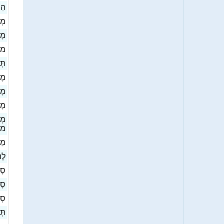
הִ]
מְ
מָ
מו
תְּ
מ]
מָ
מָ
מְ
)]
מֵ
לֶה
ס]
סָפ
ס]
תְּ