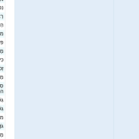
נִפּ
רֶ
הַ
מוּ
פִּ
מֶל
כִּי
זְכ
מַס
ס,
הק]
גִּ
גִּ
מוּ
גֹּ
מְק