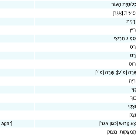
ְלוּסִיַּת הָעוֹר
ִפּוּעִית [אָגָר
רָנִית
ִיץ
סְפִּיג חֲרִיצִי
רֶס
רֵס
רוּס
שְׁרָה [פ"ע]; שָׁרָה [פ"י
רִיָּה
ֵּךְ
ּוּךְ
צָקִי
ּצָק
 agar]
צָּע קָרוּשׁ [כגון אגר
ְמַצְּקוּת; מִצּוּק