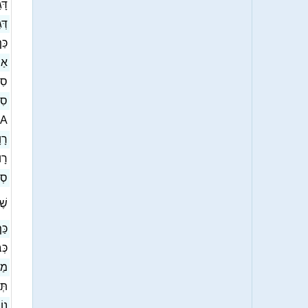
דָּ
דְּ
כַּ
אַמ
סִב
סִב
לַוְי
רָ]
רָוו
סְ]
שׁ]
כַּ
כ]
מַל
תְּ
נוֹ