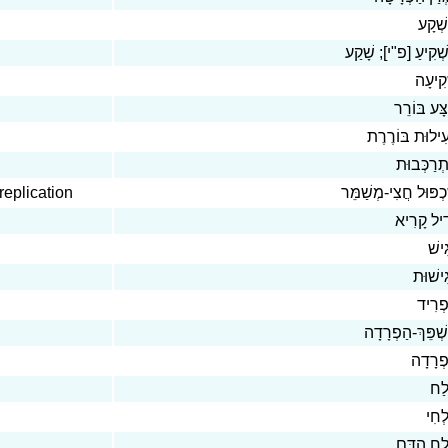
ְׁקָע
ְׁקִיעַ [פ"י]; שָׁקַע
קִיעָה
ָּע בּוֹרֵר
ִילוּת בּוֹרֶרֶת
ְרַכְּבוּת
replication
כְפּוּל חֲצִי-מְשַׁמֵּר
דִיל קָרִיא
ִישׁ
ִישׁוּת
ְרִיד
ְׁפֵּךְ-הַפְרָדָה
ְרָדָה
לַח
ְחִי
ַח הַדָּם