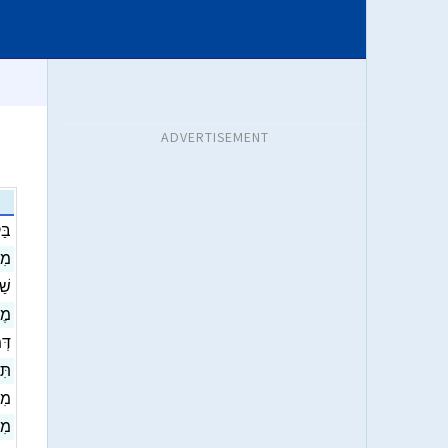
ADVERTISEMENT
ב]
מִש
שַׁ
מֶ
דְּ
תִּ
מִד
מִד