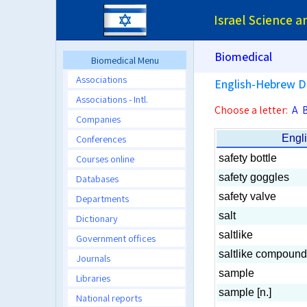
Israel Science 
Biomedical
Biomedical Menu
Associations
English-Hebrew D
Associations - Intl.
Choose a letter:
A
Companies
Conferences
Engl
Courses online
safety bottle
safety goggles
Databases
safety valve
Departments
salt
Dictionary
saltlike
Government offices
saltlike compound
Journals
sample
Libraries
sample [n.]
National reports