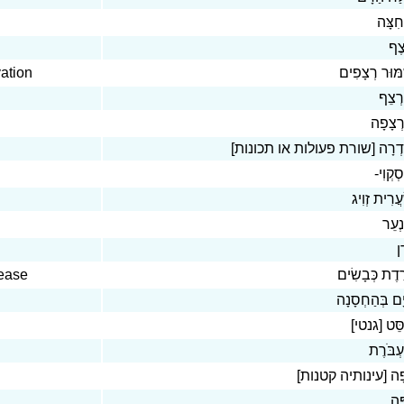
ִצָּה
צֶף
ation
מּוּר רְצָפִים
רְצֵף
ְצָפָה
ִדְרָה [שורת פעולות או תכונות
סְקְוִי
עֲרִית זְוִיג
ְעֵר
ָן
sease
רֶדֶת כְּבָשִׂים
ָם בְּהַחְסָנָה
סֵּט [גנטי
ְבֹּרֶת
ָפָה [עינותיה קטנות
ָּה