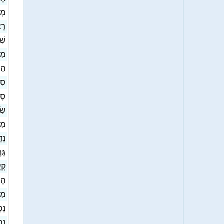
מְח
רֶ
שִׁ
מַ
הַר
ס]
סֶ-
שַׂ
מַנ
נָד
גָּ
קְי
הֶ]
מַע
נ]
נִפ