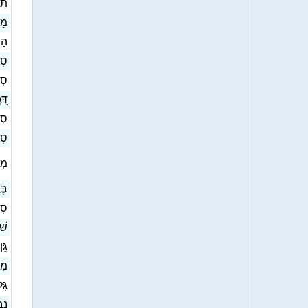
 DNA
מָ
הַש
סְג
סְג
דֻּ
סְפ
סְפ
מ]
בֶּ
סְפ
שִׁ
גֵּ
מִנ
גְּ
נְב