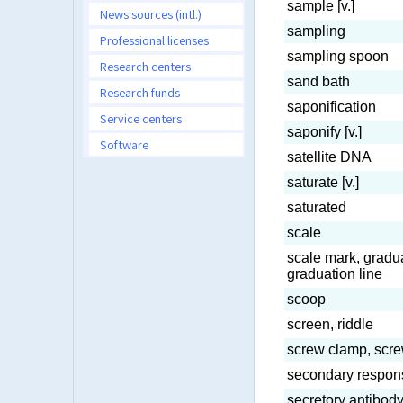
sample [v.]
News sources (intl.)
sampling
Professional licenses
sampling spoon
Research centers
sand bath
Research funds
saponification
Service centers
saponify [v.]
Software
satellite DNA
saturate [v.]
saturated
scale
scale mark, gradu
graduation line
scoop
screen, riddle
screw clamp, scr
secondary respon
secretory antibod