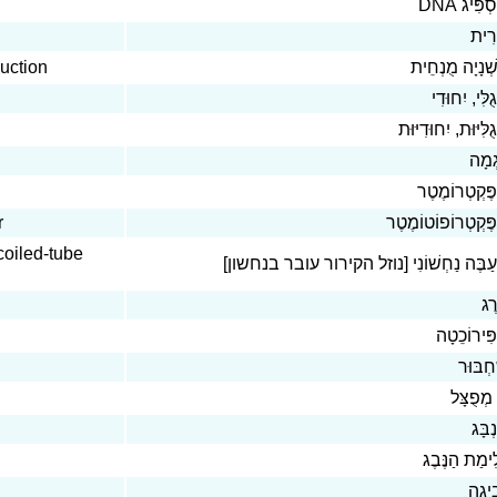
תַּסְפִּיג
רִית
uction
ְׁנָיָה מֻנְחֵית
ֻלִּי, יִחוּדִי
ֻלִּיּוּת, יִחוּדִיּוּת
גְמָה
ֶּקְטְרוֹמֶטֶר
r
ֶּקְטְרוֹפוֹטוֹמֶטֶר
coiled-tube
ְעַבֶּה נַחְשׁוֹנִי [נוזל הקירור עובר בנחשון
רֶג
ִּירוֹכֵטָה
חְבּוּר
ן מְפֻצָּל
ְבָּג
לִימַת הַנֶּבֶג
ִיגָה