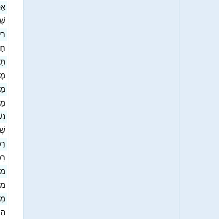
אֻכ
שׁ]
רִי
חָר
תַּ
מֶ
מֵ
מֵ
נִ]
שְׁ
רִכ
רִכ
מוּ
מו
מַ]
הִת