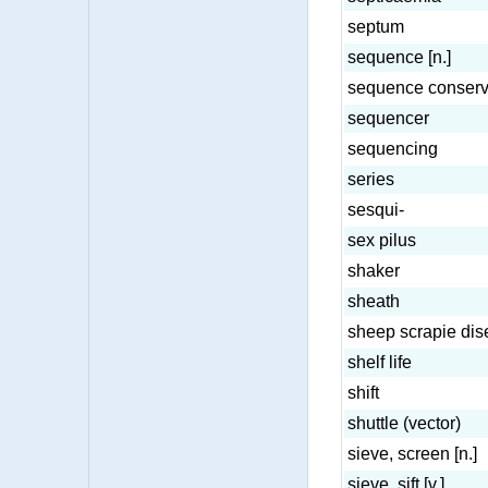
septum
sequence [n.]
sequence conserv
sequencer
sequencing
series
sesqui-
sex pilus
shaker
sheath
sheep scrapie di
shelf life
shift
shuttle (vector)
sieve, screen [n.]
sieve, sift [v.]