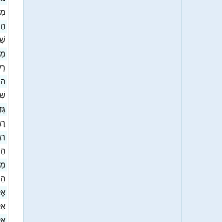
מִש
הִש
שְׁ
מַצ
רְע
הִת
שִׁ
גְּ
רָג
רְג
הִפ
מַש
הַפ
אֶ
אִל
אֶל