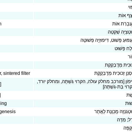
וּי
צֶף אוֹת
n
עֲבָרַת אוֹת
טַצְיָה שְׁקֵטָה
עְפּוּעַ פָּשׁוּט, דִּיפוּזְיָה פְּשׁוּטָה
ַח פָּשׁוּט
ּוֹר
וּכִית מְדֻבְקֶקֶת
, sintered filter
ְנֵן זְכוּכִית מְדֻבְקֶקֶת
ִיפוֹן [מורכב מחלק עולה, הקרוי גִּשְׁתָּה, ומחלק יורד
]
רוי בַּת-גִּשְׁתָּה
]
שֵּׁת
ning
שּׁוּת
agenesis
טָגֵנֵזָה מֻכְוֶנֶת לָאֲתָר
דֶל; מִדָּה
ַפָּה