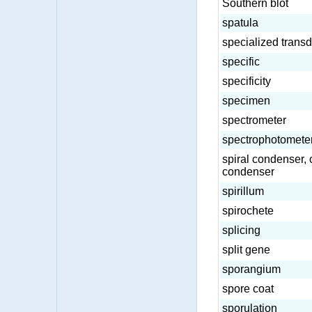
Southern blot
spatula
specialized transd
specific
specificity
specimen
spectrometer
spectrophotomete
spiral condenser, 
condenser
spirillum
spirochete
splicing
split gene
sporangium
spore coat
sporulation