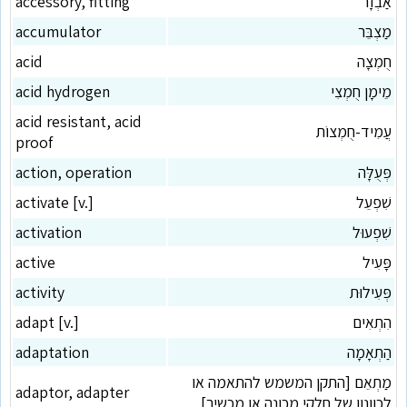
אַבְזָר
accessory, fitting
מַצְבֵּר
accumulator
חֻמְצָה
acid
מֵימָן חֻמְצִי
acid hydrogen
acid resistant, acid
עֲמִיד-חֻמְצוֹת
proof
פְּעֻלָּה
action, operation
שִׁפְעֵל
activate [v.]
שִׁפְעוּל
activation
פָּעִיל
active
פְּעִילוּת
activity
הִתְאִים
adapt [v.]
הַתְאָמָה
adaptation
מַתְאֵם [התקן המשמש להתאמה או
adaptor, adapter
לכוונון של חלקי מכונה או מכשיר]