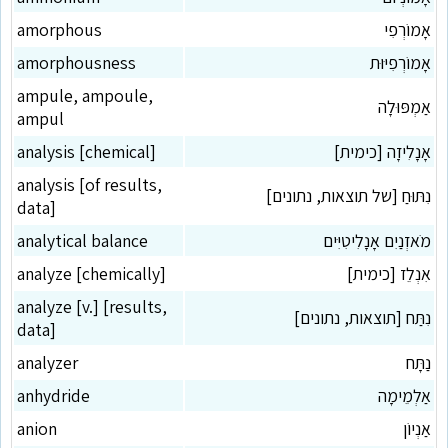
אָמוֹרְפִי
amorphous
אָמוֹרְפִיּוּת
amorphousness
ampule, ampoule,
אַמְפּוּלָה
ampul
אָנָלִיזָה [כימית]
analysis [chemical]
analysis [of results,
נִתּוּחַ [של תוצאות, נתונים]
data]
מֹאזְנַיִם אָנָלִיטִיִּים
analytical balance
אִנְלֵז [כימית]
analyze [chemically]
analyze [v.] [results,
נִתַּח [תוצאות, נתונים]
data]
נַתָּח
analyzer
אַלְמֵימָה
anhydride
אַנְיוֹן
anion