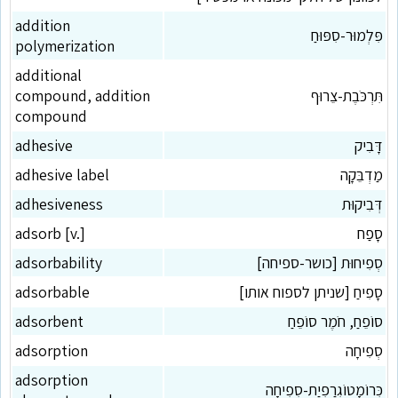
addition
פִּלְמוּר-סִפּוּחַ
polymerization
additional
תִּרְכֹּבֶת-צֵרוּף
compound, addition
compound
דָּבִיק
adhesive
מַדְבֵּקָה
adhesive label
דְּבִיקוּת
adhesiveness
סָפַח
adsorb [v.]
סְפִיחוּת [כושר-ספיחה]
adsorbability
סָפִיחַ [שניתן לספוח אותו]
adsorbable
סוֹפֵחַ, חֹמֶר סוֹפֵחַ
adsorbent
סְפִיחָה
adsorption
adsorption
כְּרוֹמָטוֹגְרַפְיַת-סְפִיחָה