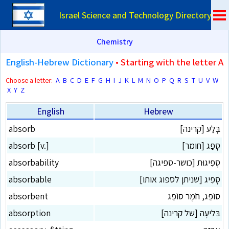
Israel Science and Technology Directory
Chemistry
English-Hebrew Dictionary
• Starting with the letter A
Choose a letter:
A
B
C
D
E
F
G
H
I
J
K
L
M
N
O
P
Q
R
S
T
U
V
W
X
Y
Z
English
Hebrew
בָּלַע [קרינה]
absorb
סָפַג [חומר]
absorb [v.]
סְפִיגוּת [כושר-ספיגה]
absorbability
סָפִיג [שניתן לספוג אותו]
absorbable
סוֹפֵג, חֹמֶר סוֹפֵג
absorbent
בְּלִיעָה [של קרינה]
absorption