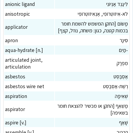
לִיגַנְד אַנְיוֹנִי
anionic ligand
לֹא-אִיזוֹטְרוֹפִּי, אַנְאִיזוֹטְרוֹפִּי
anisotropic
מָשׂוֹם [התקן המשמש להשמת חומר
applicator
בכמות קטנה, כגון: משחה, נוזל, קצף]
סִינָר
apron
-מַיִם
aqua-hydrate [n.]
articulated joint,
מִפְרָק
articulation
אַסְבֶּסְט
asbestos
רֶשֶׁת-אַסְבֶּסְט
asbestos wire net
שְׁאִיפָה
aspiration
מַשְׁאֵף [התקן או מכשיר להוצאת חומר
aspirator
בשאיפה]
שָׁאַף
aspire [v.]
הִרְכִּיב
assemble [v.]