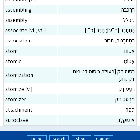
הַרְכָּבָה
assembling
מִכְלָל
assembly
הִתְחַבֵּר [פ"ע]; חִבֵּר [פ"י]
associate [vi., vt.]
הִתְחַבְּרוּת; חִבּוּר
association
אָטוֹם
atom
אָטוֹמִי
atomic
רִסּוּס דַּק [פעולת ריסוס לטיפות
atomization
דקיקות]
רִסֵּס דַּק
atomize [v.]
מַרְסֵס דַּק
atomizer
סֶפַח
attachment
אוֹטוֹקְלָב
autoclave
Home
Search
About
Contact