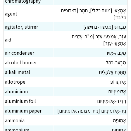
chromatography
אֶמְצָעִי [מונח כללי]; חֹמֶר [בצרופים
agent
בלבד]
מַבְחֵשׁ [מכשיר-בחישה]
agitator, stirrer
עֵזֶר, אֶמְצָעִי-עֵזֶר [מ"ר: עֲזָרִים,
aid
אֶמְצָעֵי-עֵזֶר]
מְעַבֵּה-אֲוִיר
air condenser
מַבְעֵר-כֹּהֶל
alcohol burner
מַתֶּכֶת אַלְקָלִית
alkali metal
אָלוֹטְרוֹפּ
allotrope
אָלוּמִינְיוּם
aluminium
רְדִיד-אָלוּמִינְיוּם
aluminium foil
נְיַר-אָלוּמִינְיוּם [נייר מצופה אלומיניום]
aluminium paper
אָמוֹנְיָה
ammonia
אָמוֹנְיוּם
ammonium