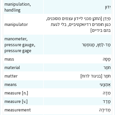
manipulation,
יִדּוּן
handling
מְיַדֵּן [התקן מכני ליידון עצמים מסוכנים,
כגון חומרים רדיואקטיביים, בלי לגעת
manipulator
בהם בידיים]
manometer,
מַד-לַחַץ, מָנוֹמֶטֶר
pressure gauge,
pressure gage
מָסָה
mass
חֹמֶר
material
חֹמֶר [בניגוד לרוח]
matter
אֶמְצָעִי
means
מִדָּה
measure [n.]
מָדַד
measure [v.]
מְדִידָה
measurement