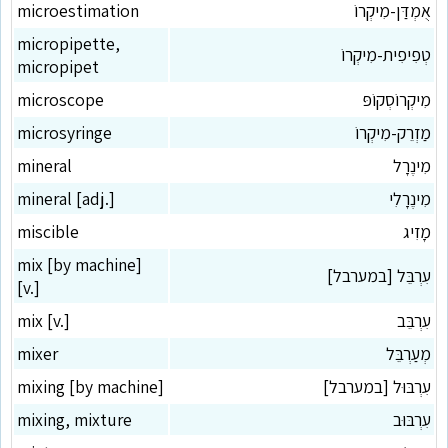
אֻמְדַּן-מִיקְרוֹ
microestimation
micropipette,
טְפִיפִית-מִיקְרוֹ
micropipet
מִיקְרוֹסְקוֹפּ
microscope
מַזְרֵק-מִיקְרוֹ
microsyringe
מִינֶרָל
mineral
מִינֶרָלִי
mineral [adj.]
מָזִיג
miscible
mix [by machine]
עִרְבֵּל [במערבל]
[v.]
עִרְבֵּב
mix [v.]
מְעַרְבֵּל
mixer
עִרְבּוּל [במערבל]
mixing [by machine]
עִרְבּוּב
mixing, mixture