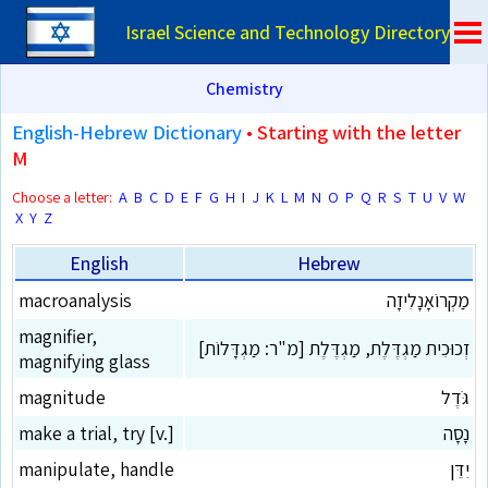
Israel Science and Technology Directory
Chemistry
English-Hebrew Dictionary
• Starting with the letter
M
Choose a letter:
A
B
C
D
E
F
G
H
I
J
K
L
M
N
O
P
Q
R
S
T
U
V
W
X
Y
Z
English
Hebrew
מַקְרוֹאָנָלִיזָה
macroanalysis
magnifier,
זְכוּכִית מַגְדֶּלֶת, מַגְדֶּלֶת [מ"ר: מַגְדָּלוֹת]
magnifying glass
גֹּדֶל
magnitude
נָסָה
make a trial, try [v.]
יִדֵּן
manipulate, handle