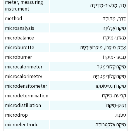
meter, measuring
מַד, מַכְשִׁיר-מְדִידָה
instrument
דֶּרֶךְ, מֶתוֹדָה
method
מִיקְרוֹאָנָלִיזָה
microanalysis
מֹאזְנֵי-מִיקְרוֹ
microbalance
אֶדֶק-מִיקְרוֹ, מִיקְרוֹבִּירֶטָה
microburette
מַבְעֵר-מִיקְרוֹ
microburner
מִיקְרוֹקָלוֹרִימֶטֶר
microcalorimeter
מִיקְרוֹקָלוֹרִימֶטְרִיָּה
microcalorimetry
מִיקְרוֹדֶנְסִיטוֹמֶטֶר
microdensitometer
קְבִיעַת-מִיקְרוֹ
microdetermination
זִקּוּק-מִיקְרוֹ
microdistillation
טִפֹּנֶת
microdrop
מִיקְרוֹאֶלֶקְטְרוֹדָה
microelectrode