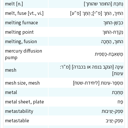
נְתֹכֶת [החומר שהותך]
melt [n.]
הִתִּיךְ, הִתֵּךְ [פ"י]; הֻתַּךְ [פ"ע]
melt, fuse [vt., vi.]
כִּבְשַׁן-הִתּוּךְ
melting furnace
נְקֻדַּת-הִתּוּךְ
melting point
הִתּוּךְ, הַתָּכָה
melting, fusion
mercury diffusion
מַשְׁאֵבַת-כַּסְפִּית
pump
עֵינָה [הנקב בנפה או בכברה] [מ"ר:
mesh
עֵינוֹת]
מִסְפַּר-עֵינוֹת [ליחידת-שטח]
mesh size, mesh
מַתֶּכֶת
metal
פַּח
metal sheet, plate
סְפֵק-יַצִּיבוּת
metastability
סְפֵק-יַצִּיב
metastable