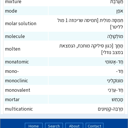
תַּעֲרֹבֶת
mixture
אֹפֶן
mode
תְּמִסָּה מוֹלִית [תמיסה שריכוזה 1 מול
molar solution
לליטר]
מוֹלֶקוּלָה
molecule
מֻתָּךְ [כגון סיליקה מותכת, הנמצאת
molten
במצב נוזלי]
חַד-אָטוֹמִי
monatomic
חַד-
mono-
מוֹנוֹקְלִינִי
monoclinic
חַד-עֶרְכִּי
monovalent
מַכְתֵּשׁ
mortar
מְרֻבֵּה-קַטְיוֹנִים
multicationic
Home
Search
About
Contact