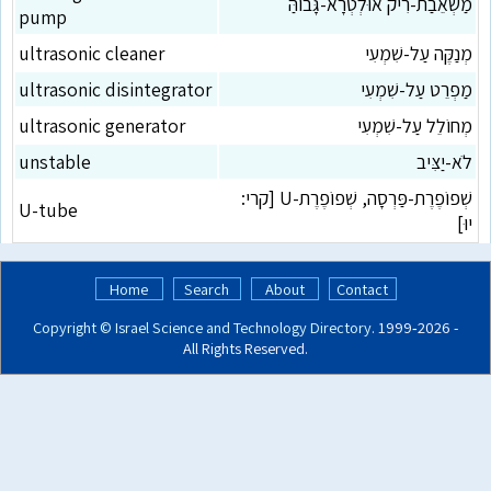
מַשְׁאֵבַת-רִיק אוּלְטְרָא-גָּבוֹהַּ
pump
מְנַקֶּה עַל-שִׁמְעִי
ultrasonic cleaner
מַפְרֵט עַל-שִׁמְעִי
ultrasonic disintegrator
מְחוֹלֵל עַל-שִׁמְעִי
ultrasonic generator
לֹא-יַצִּיב
unstable
שְׁפוֹפֶרֶת-פַּרְסָה, שְׁפוֹפֶרֶת-U [קרי:
U-tube
יוּ]
Home
Search
About
Contact
Copyright ©
Israel Science and Technology Directory
. 1999‑2026 -
All Rights Reserved.