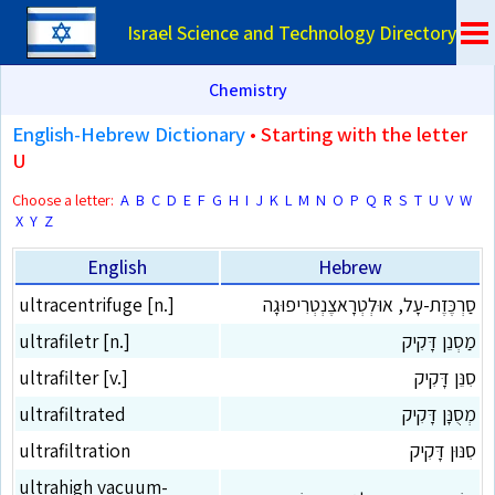
Israel Science and Technology Directory
Chemistry
English-Hebrew Dictionary
• Starting with the letter
U
Choose a letter:
A
B
C
D
E
F
G
H
I
J
K
L
M
N
O
P
Q
R
S
T
U
V
W
X
Y
Z
English
Hebrew
סַרְכֶּזֶת-עָל, אוּלְטְרָאצֶנְטְרִיפוּגָה
ultracentrifuge [n.]
מַסְנֵן דָּקִיק
ultrafiletr [n.]
סִנֵּן דָּקִיק
ultrafilter [v.]
מְסֻנָּן דָּקִיק
ultrafiltrated
סִנּוּן דָּקִיק
ultrafiltration
ultrahigh vacuum-