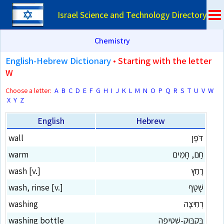
Israel Science and Technology Directory
Chemistry
English-Hebrew Dictionary
• Starting with the letter
W
Choose a letter:
A
B
C
D
E
F
G
H
I
J
K
L
M
N
O
P
Q
R
S
T
U
V
W
X
Y
Z
English
Hebrew
דֹּפֶן
wall
חַם, חָמִים
warm
רָחַץ
wash [v.]
שָׁטַף
wash, rinse [v.]
רְחִיצָה
washing
בַּקְבּוּק-שְׁטִיפָה
washing bottle