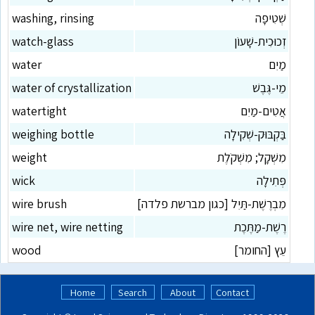
שְׁטִיפָה
washing, rinsing
זְכוּכִית-שָׁעוֹן
watch-glass
מַיִם
water
מֵי-גֶּבֶשׁ
water of crystallization
אֲטִים-מַיִם
watertight
בַּקְבּוּק-שְׁקִילָה
weighing bottle
מִשְׁקָל; מִשְׁקֹלֶת
weight
פְּתִילָה
wick
מִבְרֶשֶׁת-תַּיִל [כגון מברשת פלדה]
wire brush
רֶשֶׁת-מַתֶּכֶת
wire net, wire netting
עֵץ [החומר]
wood
Home
Search
About
Contact